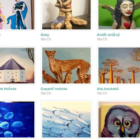
b
lásky
Anděl strážný
Xta Ch
Xta Ch
ek Hvězda
Gepardí rodinka
Alej baobabů
Xta Ch
Xta Ch