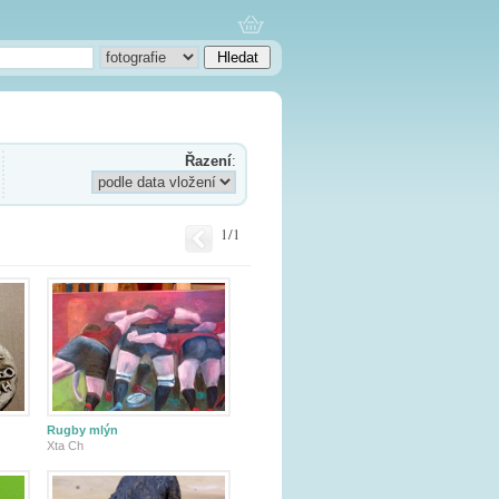
Řazení
:
1/1
Rugby mlýn
Xta Ch