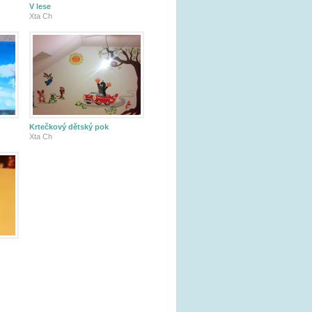
V lese
Xta Ch
Krtečkový dětský pok
Xta Ch