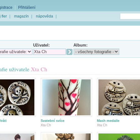
istrace
Přihlášení
 fler
|
magazín
|
nápověda
|
Uživatel:
Album:
afie uživatele
Xta Ch
iráti
Svatební svíce
Mash medaile
Xta Ch
Xta Ch