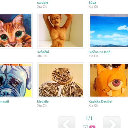
sardele
Sůva
Xta Ch
Xta Ch
svádění
Slečna na laně
Xta Ch
Xta Ch
mastif
Medaile
Kasička Decibel
Xta Ch
Xta Ch
1/1