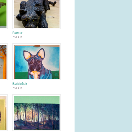
Panter
Xta Ch
Buldoček
Xta Ch