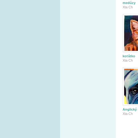
medúzy
Xta Ch
koťátko
Xta Ch
Anglický 
Xta Ch