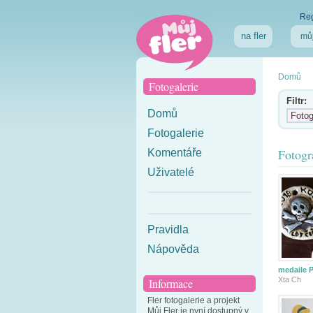
Reg
na fler
můj
Domů
Fotogalerie
Filtr:
Domů
Fotogalerie
Fotogr
Komentáře
Uživatelé
Pravidla
Nápověda
medaile P
Xta Ch
Informace
Fler fotogalerie a projekt
Můj Fler je nyní dostupný v