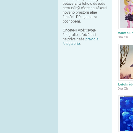
betaverzi. Z tohoto důvodu
nemusí být všechna zákoutí
nového prostoru plně
funkční. Děkujeme za
pochopení.
Chcete-li vložit svoje
Winx clu
fotografie, přečtěte si
Xta Ch
nejdříve naše
pravidla
fotogalerie
.
Letohrád
Xta Ch