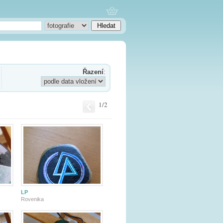
Řazení
:
1/2
LP
Rovenika