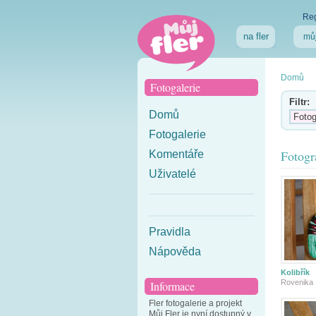
Reg
na fler
můj
Domů
Fotogalerie
Filtr:
Domů
Fotogalerie
Fotogr
Komentáře
Uživatelé
Pravidla
Nápověda
Kolibřík
Rovenika
Informace
Fler fotogalerie a projekt
Můj Fler je nyní dostupný v