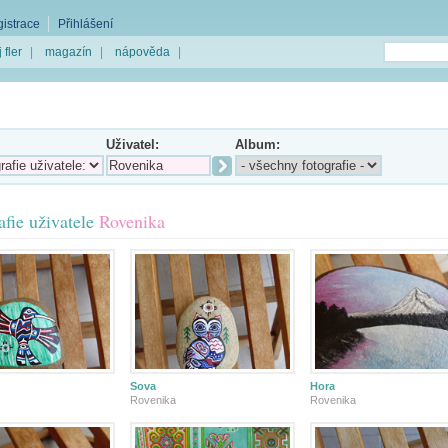
istrace
Přihlášení
 fler
|
magazín
|
nápověda
|
Uživatel:
Album:
afie uživatele
Rovenika
Sova
Hora
Rovenika
Rovenika