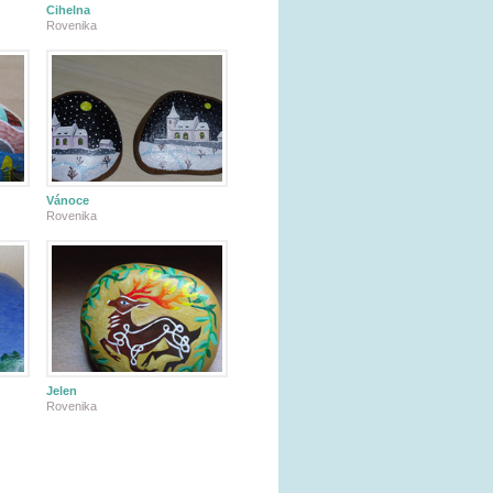
Cihelna
Rovenika
Vánoce
Rovenika
Jelen
Rovenika