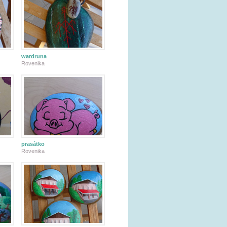
wardruna
Rovenika
prasátko
Rovenika