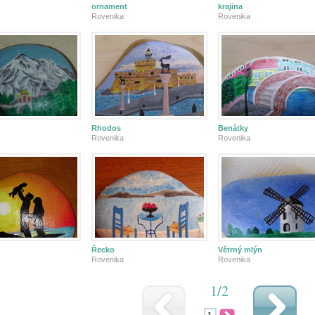
ornament
krajina
Rovenika
Rovenika
Rhodos
Benátky
Rovenika
Rovenika
Řecko
Větrný mlýn
Rovenika
Rovenika
1/2