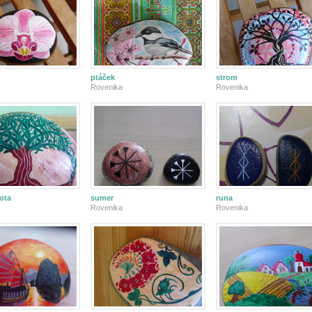
ptáček
strom
Rovenika
Rovenika
ota
sumer
runa
Rovenika
Rovenika