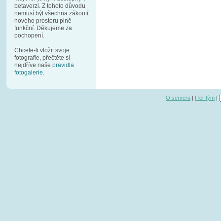
betaverzi. Z tohoto důvodu
nemusí být všechna zákoutí
nového prostoru plně
funkční. Děkujeme za
pochopení.
Chcete-li vložit svoje
fotografie, přečtěte si
nejdříve naše
pravidla
fotogalerie
.
O serveru
|
Fler tým
|