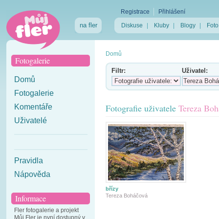
Registrace
Přihlášení
na fler
Diskuse
|
Kluby
|
Blogy
|
Foto
Domů
Fotogalerie
Filtr:
Uživatel:
Domů
Fotogalerie
Fotografie uživatele
Tereza Boh
Komentáře
Uživatelé
Pravidla
Nápověda
břízy
Tereza Boháčová
Informace
Fler fotogalerie a projekt
Můj Fler je nyní dostupný v