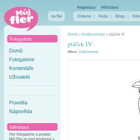
Registrace
Přihlášení
na fler
Diskuse
|
Kluby
|
Blogy
|
Foto
Domů
»
Arnika-kreativ
»
ptáček IV
Fotogalerie
ptáček IV
Domů
Album:
Dailydrawing
Fotogalerie
Komentáře
Uživatelé
Pravidla
Nápověda
Informace
Fler fotogalerie a projekt
Můj Fler je nyní dostupný v