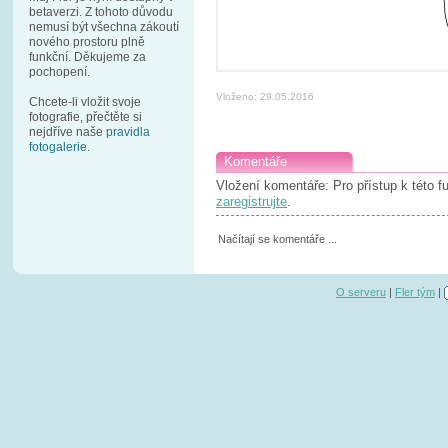
betaverzi. Z tohoto důvodu
nemusí být všechna zákoutí
nového prostoru plně
funkční. Děkujeme za
pochopení.
Vloženo: 29.05.2016
Chcete-li vložit svoje
fotografie, přečtěte si
nejdříve naše
pravidla
fotogalerie
.
Komentáře
Vložení komentáře: Pro přístup k této 
zaregistrujte
.
Načítají se komentáře ...
O serveru
|
Fler tým
|