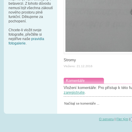
betaverzi. Z tohoto důvodu
nemusí být všechna zákoutí
nového prostoru plně
funkční. Děkujeme za
pochopení.
Chcete-li vložit svoje
fotografie, přečtěte si
nejdříve naše
pravidla
fotogalerie
.
Stromy
Vloženo: 21.12.2016
Komentáře
Vložení komentáře: Pro přístup k této 
zaregistrujte
.
Načítají se komentáře ...
O serveru
|
Fler tým
|