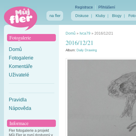
Registrace
Přihlášení
na fler
Diskuse
|
Kluby
|
Blogy
|
Foto
Domů
»
Ivca79
»
2016/12/21
Fotogalerie
2016/12/21
Domů
Album:
Daily Drawing
Fotogalerie
Komentáře
Uživatelé
Pravidla
Nápověda
Informace
Fler fotogalerie a projekt
Můj Fler je nyní dostupný v