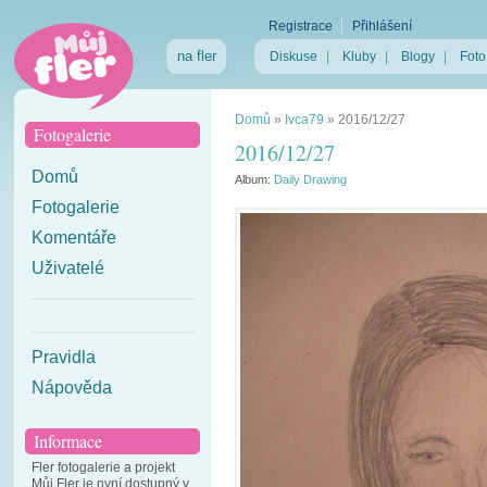
Registrace
Přihlášení
na fler
Diskuse
|
Kluby
|
Blogy
|
Foto
Domů
»
Ivca79
»
2016/12/27
Fotogalerie
2016/12/27
Domů
Album:
Daily Drawing
Fotogalerie
Komentáře
Uživatelé
Pravidla
Nápověda
Informace
Fler fotogalerie a projekt
Můj Fler je nyní dostupný v