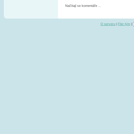
Načítají se komentáře ...
O serveru
|
Fler tým
|