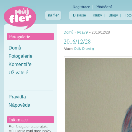
Registrace
Přihlášení
na fler
Diskuse
|
Kluby
|
Blogy
|
Foto
Domů
»
Ivca79
»
2016/12/28
Fotogalerie
2016/12/28
Domů
Album:
Daily Drawing
Fotogalerie
Komentáře
Uživatelé
Pravidla
Nápověda
Informace
Fler fotogalerie a projekt
Můj Fler je nyní dostupný v