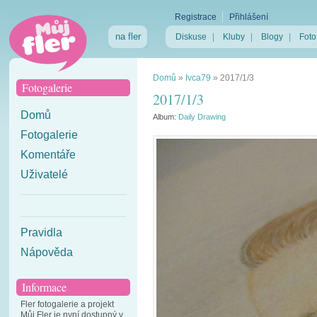
Registrace
Přihlášení
na fler
Diskuse
|
Kluby
|
Blogy
|
Foto
Domů
»
Ivca79
»
2017/1/3
Fotogalerie
2017/1/3
Domů
Album:
Daily Drawing
Fotogalerie
Komentáře
Uživatelé
Pravidla
Nápověda
Informace
Fler fotogalerie a projekt
Můj Fler je nyní dostupný v