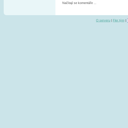
Načítají se komentáře ...
O serveru
|
Fler tým
|