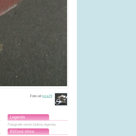
Foto od
Ivca79
Legenda
Fotografie nemá žádnou legendu
Klíčová slova