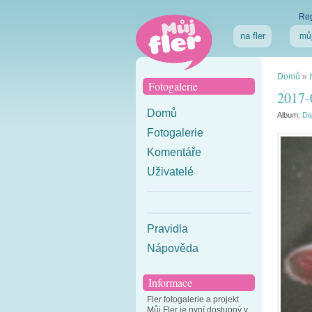
Reg
na fler
můj
Domů
»
Fotogalerie
2017-
Domů
Album:
Da
Fotogalerie
Komentáře
Uživatelé
Pravidla
Nápověda
Informace
Fler fotogalerie a projekt
Můj Fler je nyní dostupný v