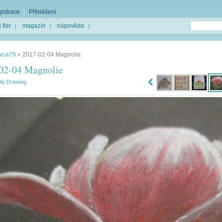
istrace
Přihlášení
 fler
|
magazín
|
nápověda
|
Ivca79
»
2017-02-04 Magnolie
02-04 Magnolie
ily Drawing