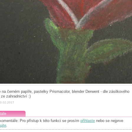
 na černém papíře, pastelky Prismacolor, blender Derwent - dle zásilkového
 ze zahradnictví :)
10.02.2017
áře
komentáře: Pro přístup k této funkci se prosím
přihlaste
nebo se nejprve
ujte
.