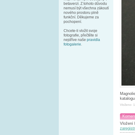
betaverzi. Z tohoto důvodu
nemusí být všechna zákoutí
nového prostoru plně
funkční. Děkujeme za
pochopení.
Chcete-li vložit svoje
fotografie, přečtěte si
nejdříve naše
pravidla
fotogalerie
.
Magnolie
katalogu
Vloženo: 
Koment
Vložení 
zaregistr