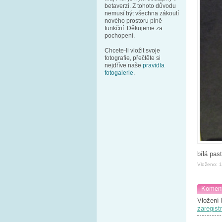
betaverzi. Z tohoto důvodu
nemusí být všechna zákoutí
nového prostoru plně
funkční. Děkujeme za
pochopení.
Chcete-li vložit svoje
fotografie, přečtěte si
nejdříve naše
pravidla
fotogalerie
.
bílá pas
Vloženo: 
Koment
Vložení 
zaregistr