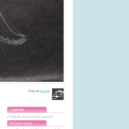
Foto od
Ivca79
Legenda
Fotografie nemá žádnou legendu
Klíčová slova