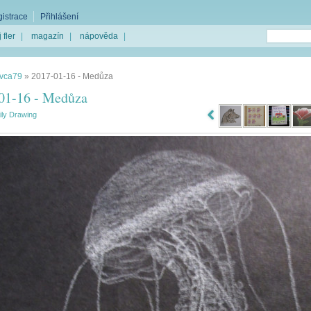
istrace
Přihlášení
 fler
|
magazín
|
nápověda
|
Ivca79
»
2017-01-16 - Medůza
01-16 - Medůza
ily Drawing