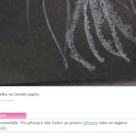
telka na černém papíru
10.02.2017
áře
komentáře: Pro přístup k této funkci se prosím
přihlaste
nebo se nejprve
ujte
.