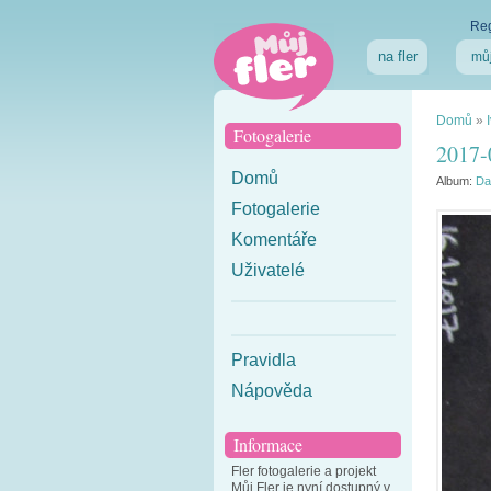
Reg
na fler
můj
Domů
»
Fotogalerie
2017-
Domů
Album:
Da
Fotogalerie
Komentáře
Uživatelé
Pravidla
Nápověda
Informace
Fler fotogalerie a projekt
Můj Fler je nyní dostupný v