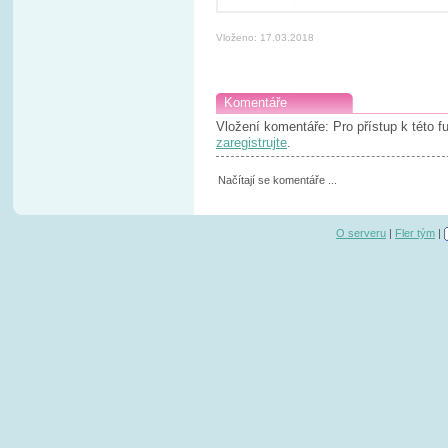
Vloženo: 17.03.2018
Komentáře
Vložení komentáře: Pro přístup k této 
zaregistrujte
.
Načítají se komentáře ...
O serveru
|
Fler tým
|