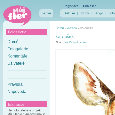
Registrace
Přihlášení
na fler
Diskuse
|
Kluby
|
Blogy
|
Foto
Domů
»
e-zaba
»
koloušek
Fotogalerie
koloušek
Domů
Album:
zabiččino kreslení
Fotogalerie
Komentáře
Uživatelé
Pravidla
Nápověda
Informace
Fler fotogalerie a projekt
Můj Fler je nyní dostupný v