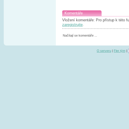
Komentáře
Vložení komentáře: Pro přístup k této 
zaregistrujte
.
Načítají se komentáře ...
O serveru
|
Fler tým
|