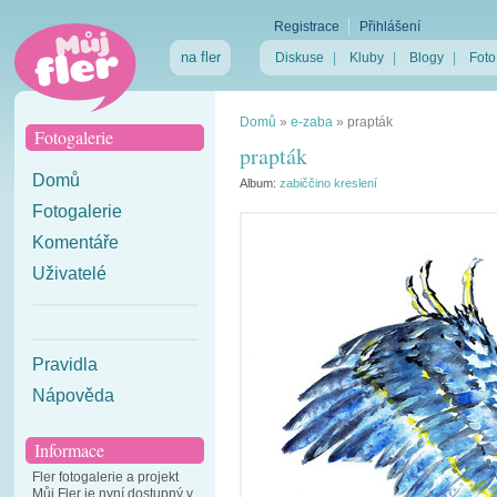
Registrace
Přihlášení
na fler
Diskuse
|
Kluby
|
Blogy
|
Foto
Domů
»
e-zaba
»
prapták
Fotogalerie
prapták
Domů
Album:
zabiččino kreslení
Fotogalerie
Komentáře
Uživatelé
Pravidla
Nápověda
Informace
Fler fotogalerie a projekt
Můj Fler je nyní dostupný v