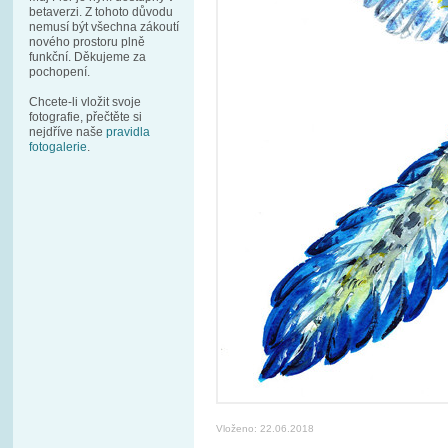
betaverzi. Z tohoto důvodu
nemusí být všechna zákoutí
nového prostoru plně
funkční. Děkujeme za
pochopení.
Chcete-li vložit svoje
fotografie, přečtěte si
nejdříve naše
pravidla
fotogalerie
.
Vloženo: 22.06.2018