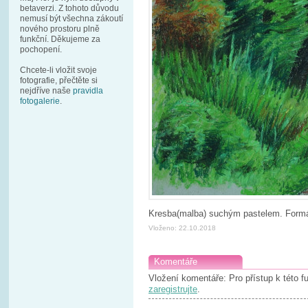
betaverzi. Z tohoto důvodu
nemusí být všechna zákoutí
nového prostoru plně
funkční. Děkujeme za
pochopení.
Chcete-li vložit svoje
fotografie, přečtěte si
nejdříve naše
pravidla
fotogalerie
.
Kresba(malba) suchým pastelem. Formá
Vloženo: 22.10.2018
Komentáře
Vložení komentáře: Pro přístup k této 
zaregistrujte
.