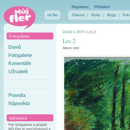
Registrace
Přihlášení
na fler
Diskuse
|
Kluby
|
Blogy
|
Foto
Domů
»
Jiří F
»
Les 2
Fotogalerie
Les 2
Domů
Album:
není
Fotogalerie
Komentáře
Uživatelé
Pravidla
Nápověda
Informace
Fler fotogalerie a projekt
Můj Fler je nyní dostupný v