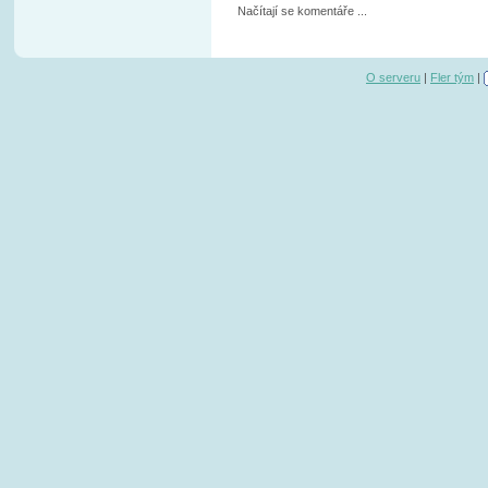
Načítají se komentáře ...
O serveru
|
Fler tým
|