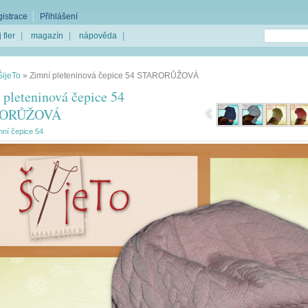
istrace
Přihlášení
 fler
|
magazín
|
nápověda
|
ŠijeTo
»
Zimní pleteninová čepice 54 STARORŮŽOVÁ
 pleteninová čepice 54
RORŮŽOVÁ
mní čepice 54