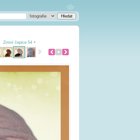
Zimní čepice 54
▼