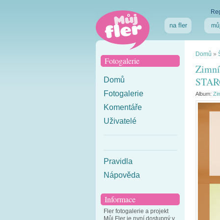
Reg
na fler
můj
Domů
»
Fotogalerie
Zimní
STA
Domů
Fotogalerie
Album:
Zi
Komentáře
Uživatelé
Pravidla
Nápověda
Informace
Fler fotogalerie a projekt
Můj Fler je nyní dostupný v