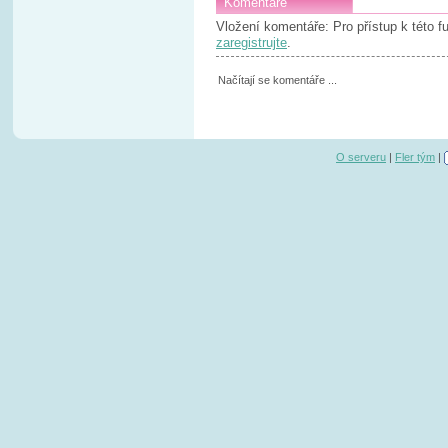
Komentáře
Vložení komentáře: Pro přístup k této 
zaregistrujte
.
Načítají se komentáře ...
O serveru
|
Fler tým
|