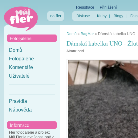
Registrace
Přihlášení
na fler
Diskuse
|
Kluby
|
Blogy
|
Foto
Domů
»
BagMar
»
Dámská kabelka UNO - 
Fotogalerie
Dámská kabelka UNO - Žlut
Domů
Album:
není
Fotogalerie
Komentáře
Uživatelé
Pravidla
Nápověda
Informace
Fler fotogalerie a projekt
Můj Fler je nyní dostupný v