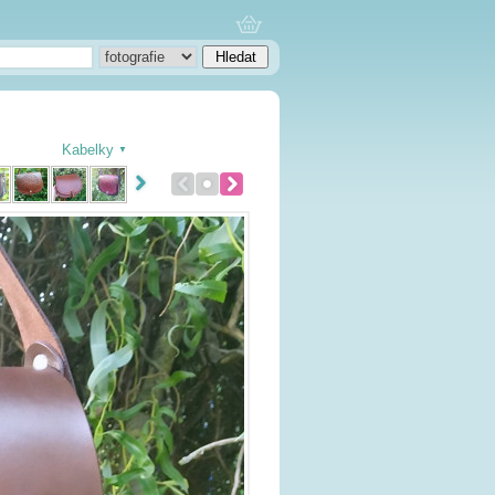
Kabelky
▼