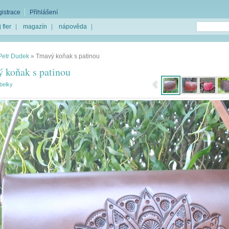
istrace
Přihlášení
 fler
|
magazín
|
nápověda
|
Petr Dudek
»
Tmavý koňak s patinou
 koňak s patinou
belky