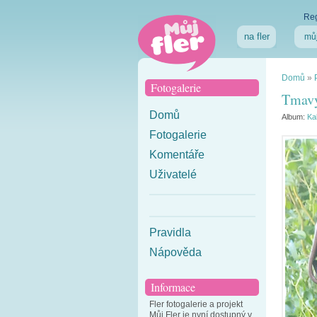
Reg
na fler
můj
Domů
»
Fotogalerie
Tmavý
Domů
Album:
Ka
Fotogalerie
Komentáře
Uživatelé
Pravidla
Nápověda
Informace
Fler fotogalerie a projekt
Můj Fler je nyní dostupný v