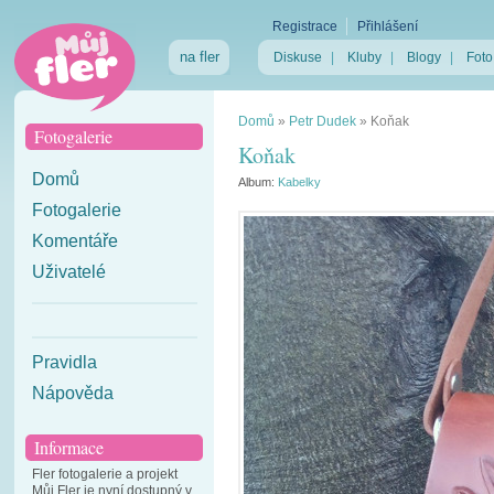
Registrace
Přihlášení
na fler
Diskuse
|
Kluby
|
Blogy
|
Foto
Domů
»
Petr Dudek
»
Koňak
Fotogalerie
Koňak
Domů
Album:
Kabelky
Fotogalerie
Komentáře
Uživatelé
Pravidla
Nápověda
Informace
Fler fotogalerie a projekt
Můj Fler je nyní dostupný v