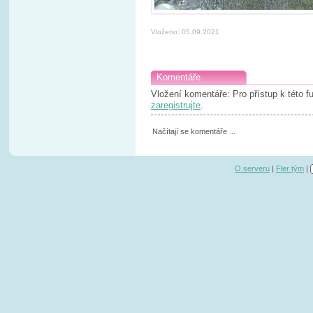
Vloženo: 05.09.2021
Komentáře
Vložení komentáře: Pro přístup k této 
zaregistrujte
.
Načítají se komentáře ...
O serveru
|
Fler tým
|