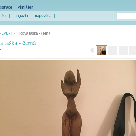
istrace
Přihlášení
 fler
|
magazín
|
nápověda
|
PEPI.RI.
»
Filcová taška - černá
á taška - černá
ní