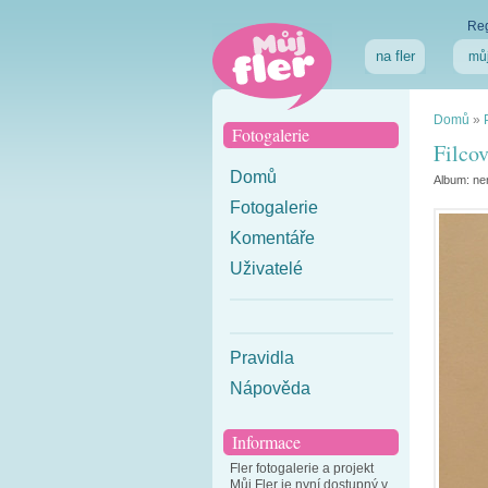
Reg
na fler
můj
Domů
»
Fotogalerie
Filcov
Domů
Album:
ne
Fotogalerie
Komentáře
Uživatelé
Pravidla
Nápověda
Informace
Fler fotogalerie a projekt
Můj Fler je nyní dostupný v