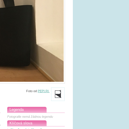
Foto od
PEPI.RI.
Legenda
Fotografie nemá žádnou legendu
Klíčová slova