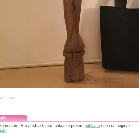
04.10.2022
áře
komentáře: Pro přístup k této funkci se prosím
přihlaste
nebo se nejprve
ujte
.