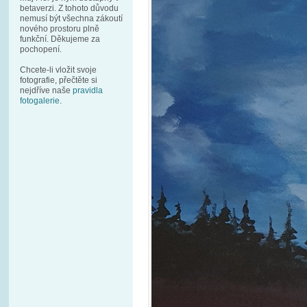
betaverzi. Z tohoto důvodu
nemusí být všechna zákoutí
nového prostoru plně
funkční. Děkujeme za
pochopení.
Chcete-li vložit svoje
fotografie, přečtěte si
nejdříve naše
pravidla
fotogalerie
.