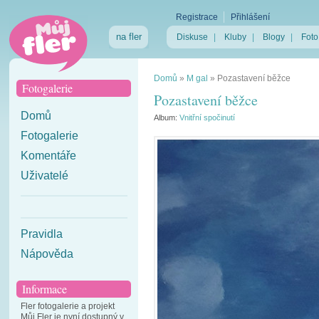
Registrace
Přihlášení
na fler
Diskuse
|
Kluby
|
Blogy
|
Foto
Domů
»
M gal
»
Pozastavení běžce
Fotogalerie
Pozastavení běžce
Domů
Album:
Vnitřní spočinutí
Fotogalerie
Komentáře
Uživatelé
Pravidla
Nápověda
Informace
Fler fotogalerie a projekt
Můj Fler je nyní dostupný v