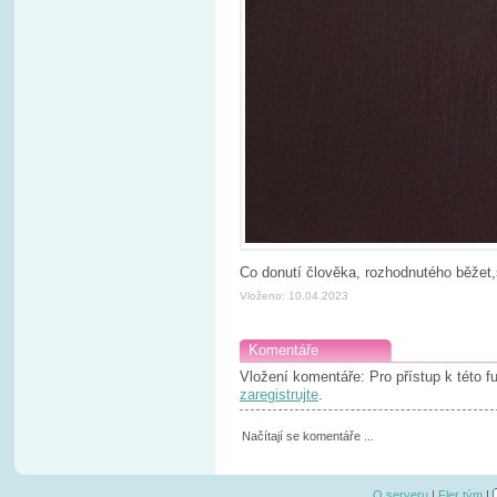
Co donutí člověka, rozhodnutého běžet,
Vloženo: 10.04.2023
Komentáře
Vložení komentáře: Pro přístup k této 
zaregistrujte
.
Načítají se komentáře ...
O serveru
|
Fler tým
|