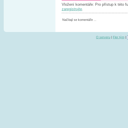
Vložení komentáře: Pro přístup k této 
zaregistrujte
.
Načítají se komentáře ...
O serveru
|
Fler tým
|