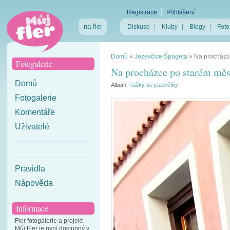
Registrace
Přihlášení
na fler
Diskuse
|
Kluby
|
Blogy
|
Foto
Domů
»
Jezevčice Špageta
»
Na procházc
Fotogalerie
Na procházce po starém měs
Domů
Album:
Tašky se jezevčíky
Fotogalerie
Komentáře
Uživatelé
Pravidla
Nápověda
Informace
Fler fotogalerie a projekt
Můj Fler je nyní dostupný v