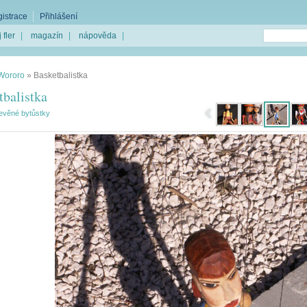
istrace
Přihlášení
 fler
|
magazín
|
nápověda
|
Wororo
»
Basketbalistka
tbalistka
evěné bytůstky