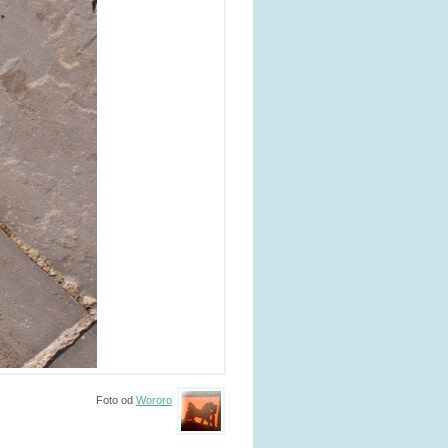
Foto od
Wororo