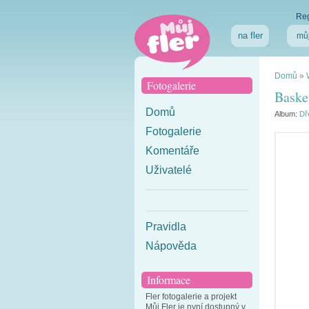
Reg
na fler
můj
Domů
»
Fotogalerie
Baske
Domů
Album:
Dř
Fotogalerie
Komentáře
Uživatelé
Pravidla
Nápověda
Informace
Fler fotogalerie a projekt
Můj Fler je nyní dostupný v