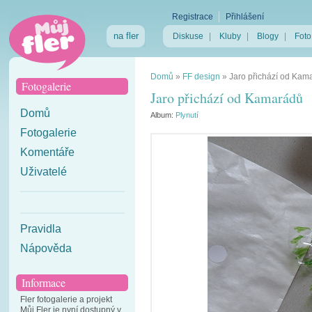
Registrace
Přihlášení
na fler
Diskuse
|
Kluby
|
Blogy
|
Foto
Domů
»
FF design
»
Jaro přichází od Kam
Fotogalerie
Jaro přichází od Kamarádů
Domů
Album:
Plynutí
Fotogalerie
Komentáře
Uživatelé
Pravidla
Nápověda
Informace
Fler fotogalerie a projekt
Můj Fler je nyní dostupný v