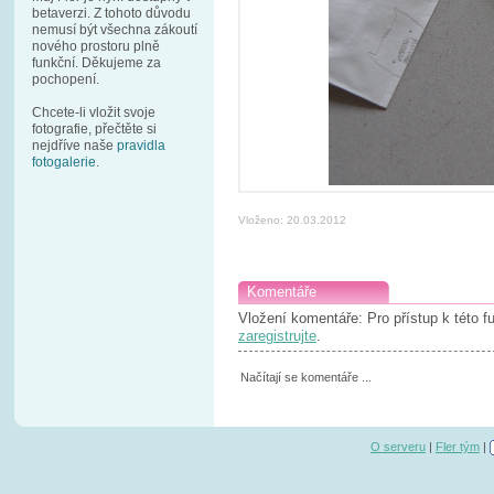
betaverzi. Z tohoto důvodu
nemusí být všechna zákoutí
nového prostoru plně
funkční. Děkujeme za
pochopení.
Chcete-li vložit svoje
fotografie, přečtěte si
nejdříve naše
pravidla
fotogalerie
.
Vloženo: 20.03.2012
Komentáře
Vložení komentáře: Pro přístup k této 
zaregistrujte
.
Načítají se komentáře ...
O serveru
|
Fler tým
|