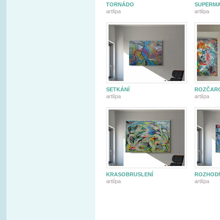
TORNÁDO
SUPERM
artlípa
artlípa
SETKÁNÍ
ROZČAR
artlípa
artlípa
KRASOBRUSLENÍ
ROZHOD
artlípa
artlípa