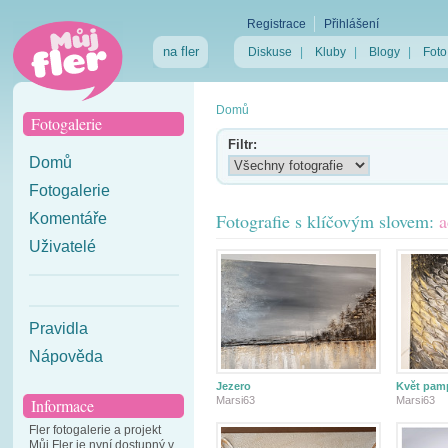
Registrace
Přihlášení
na fler
Diskuse
|
Kluby
|
Blogy
|
Foto
Domů
Fotogalerie
Filtr:
Domů
Fotogalerie
Fotografie s klíčovým slovem:
a
Komentáře
Uživatelé
Pravidla
Nápověda
Jezero
Květ pam
Marsi63
Marsi63
Informace
Fler fotogalerie a projekt
Můj Fler je nyní dostupný v