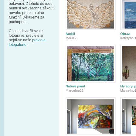
betaverzi. Z tohoto důvodu
nemusí být všechna zákoutí
nového prostoru plně
funkční. Děkujeme za
pochopení.
Chcete-li vložit svoje
Anděl
Obraz
fotografie, přečtěte si
Marsi63
KaterynaD
nejdříve naše
pravidla
fotogalerie
.
Nature paint
My acryl 
Marcelino13
Marcelino