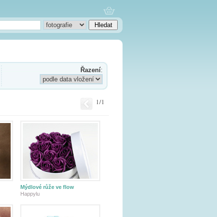
Řazení
:
1/1
Mýdlové růže ve flow
Happylu