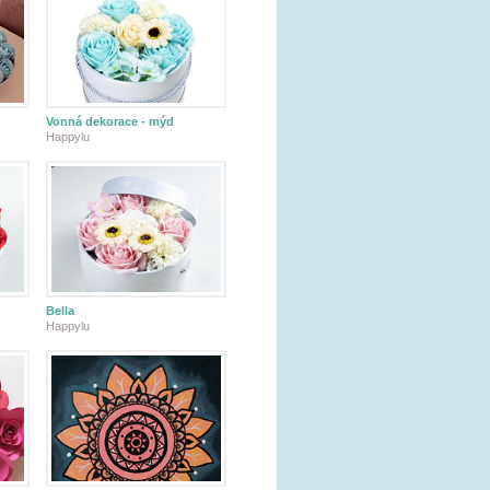
Vonná dekorace - mýd
Happylu
Bella
Happylu