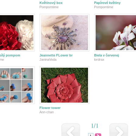
Květinový box
Papírové květiny
Pompomtime
Pompomtime
bílý pompom
Jeannette FLower br
Biela v červenej
ime
JaninaVoda
lordrax
Flower tower
Ann-chan
1/1