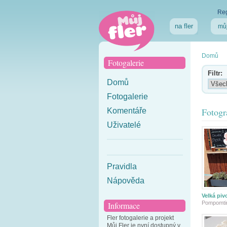
Reg
na fler
můj
Domů
Fotogalerie
Filtr:
Domů
Fotogalerie
Fotogr
Komentáře
Uživatelé
Pravidla
Nápověda
Velká piv
Pompomt
Informace
Fler fotogalerie a projekt
Můj Fler je nyní dostupný v