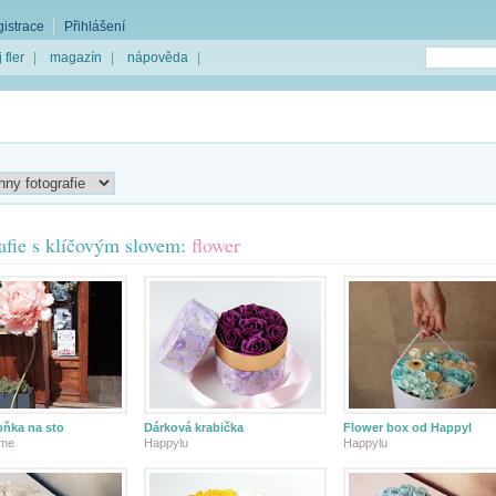
istrace
Přihlášení
 fler
|
magazín
|
nápověda
|
afie s klíčovým slovem:
flower
oňka na sto
Dárková krabička
Flower box od Happyl
ime
Happylu
Happylu