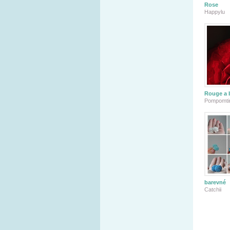
Rose
Happylu
Rouge a 
Pompomt
barevné
Catchii