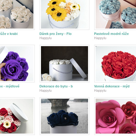
ůže v krabi
Dárek pro ženy - Flo
Pastelově modré růže
Happylu
Happylu
ox - mýdlové
Dekorace do bytu - b
Vonná dekorace - mýd
Happylu
Happylu