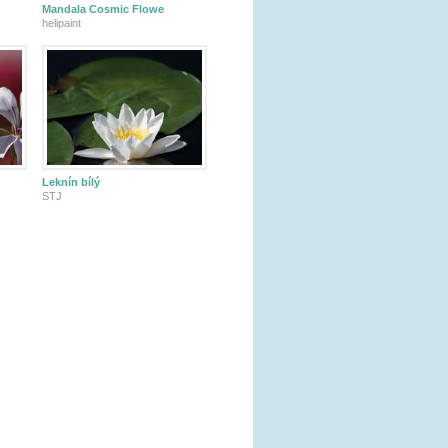
Mandala Cosmic Flowe
helipaint
Leknín bílý
STJ