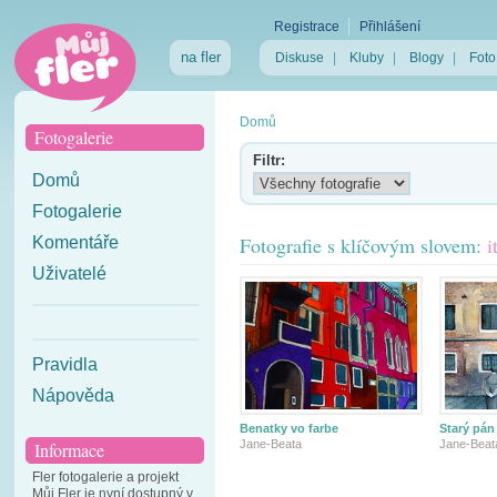
Registrace
Přihlášení
na fler
Diskuse
|
Kluby
|
Blogy
|
Foto
Domů
Fotogalerie
Filtr:
Domů
Fotogalerie
Fotografie s klíčovým slovem:
i
Komentáře
Uživatelé
Pravidla
Nápověda
Benatky vo farbe
Starý pán
Jane-Beata
Jane-Beat
Informace
Fler fotogalerie a projekt
Můj Fler je nyní dostupný v