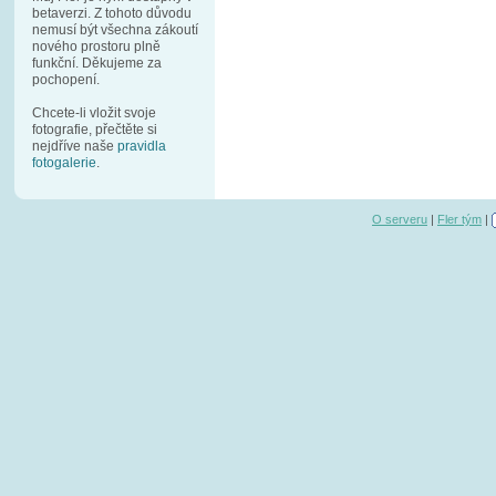
betaverzi. Z tohoto důvodu
nemusí být všechna zákoutí
nového prostoru plně
funkční. Děkujeme za
pochopení.
Chcete-li vložit svoje
fotografie, přečtěte si
nejdříve naše
pravidla
fotogalerie
.
O serveru
|
Fler tým
|