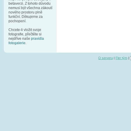
betaverzi. Z tohoto důvodu
nemusí být všechna zákoutí
nového prostoru plně
funkční. Děkujeme za
pochopení.
Chcete-li vložit svoje
fotografie, přečtěte si
nejdříve naše
pravidla
fotogalerie
.
O serveru
|
Fler tým
|