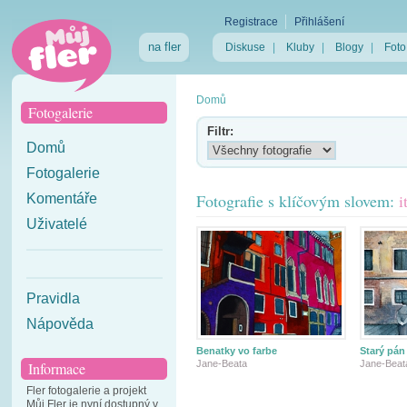
Registrace
Přihlášení
na fler
Diskuse
|
Kluby
|
Blogy
|
Foto
Domů
Fotogalerie
Filtr:
Domů
Fotogalerie
Fotografie s klíčovým slovem:
i
Komentáře
Uživatelé
Pravidla
Nápověda
Benatky vo farbe
Starý pán
Jane-Beata
Jane-Beat
Informace
Fler fotogalerie a projekt
Můj Fler je nyní dostupný v