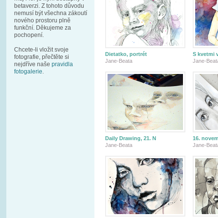
betaverzi. Z tohoto důvodu
nemusí být všechna zákoutí
nového prostoru plně
funkční. Děkujeme za
pochopení.
Chcete-li vložit svoje
Dietatko, portrét
S kvetmi 
fotografie, přečtěte si
Jane-Beata
Jane-Beat
nejdříve naše
pravidla
fotogalerie
.
Daily Drawing, 21. N
16. nove
Jane-Beata
Jane-Beat