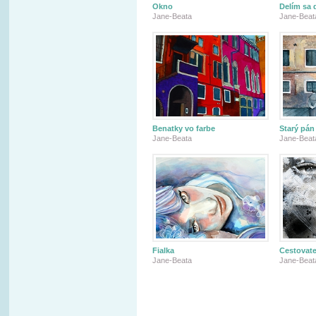
Okno
Delím sa
Jane-Beata
Jane-Beat
Benatky vo farbe
Starý pán
Jane-Beata
Jane-Beat
Fialka
Cestovate
Jane-Beata
Jane-Beat