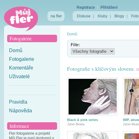
Registrace
Přihlášení
na fler
Diskuse
|
Kluby
|
Blogy
|
Foto
Domů
Fotogalerie
Filtr:
Domů
Fotogalerie
Fotografie s klíčovým slovem:
m
Komentáře
Uživatelé
Pravidla
Nápověda
Black & pink series
WIP, akvar
Jane-Beata
Jane-Beat
Informace
Fler fotogalerie a projekt
Můj Fler je nyní dostupný v