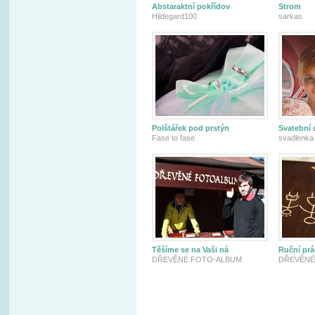
Abstaraktní pokřídov
Strom
Hildegard100
sarkas
Polštářek pod prstýn
Svatební 
Fase to fase
svadlenka
Těšíme se na Vaši ná
Ruční prá
DŘEVĚNÉ FOTO-ALBUM
DŘEVĚNÉ