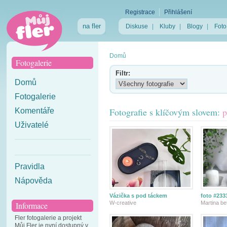
Registrace
Přihlášení
na fler
Diskuse
|
Kluby
|
Blogy
|
Foto
Domů
Fotogalerie
Filtr:
Domů
Fotogalerie
Fotografie s klíčovým slovem:
p
Komentáře
Uživatelé
Pravidla
Nápověda
Vázička s pod táckem
foto #233
W-creative
Martina be
Informace
Fler fotogalerie a projekt
Můj Fler je nyní dostupný v