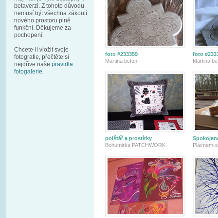
betaverzi. Z tohoto důvodu
nemusí být všechna zákoutí
nového prostoru plně
funkční. Děkujeme za
pochopení.
Chcete-li vložit svoje
foto #233359
foto #233
fotografie, přečtěte si
Martina beton
Martina be
nejdříve naše
pravidla
fotogalerie
.
polštář a prostírky
Spokojená
Bohumirka PATCHWORK
Plácnem-s