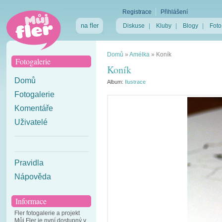
Registrace
Přihlášení
na fler
Diskuse
|
Kluby
|
Blogy
|
Foto
Domů
»
Amélka
»
Koník
Fotogalerie
Koník
Domů
Album:
Ilustrace
Fotogalerie
Komentáře
Uživatelé
Pravidla
Nápověda
Informace
Fler fotogalerie a projekt
Můj Fler je nyní dostupný v