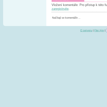
Vložení komentáře: Pro přístup k této 
zaregistrujte
.
Načítají se komentáře ...
O serveru
|
Fler tým
|