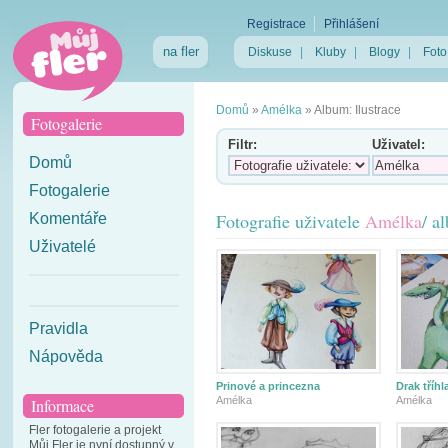
Registrace
Přihlášení
na fler
Diskuse
|
Kluby
|
Blogy
|
Foto
Domů
»
Amélka
»
Album: Ilustrace
Fotogalerie
Filtr:
Uživatel:
Domů
Fotogalerie
Fotografie uživatele
Amélka
/ a
Komentáře
Uživatelé
Pravidla
Nápověda
Prinové a princezna
Drak tříhl
Amélka
Amélka
Informace
Fler fotogalerie a projekt
Můj Fler je nyní dostupný v