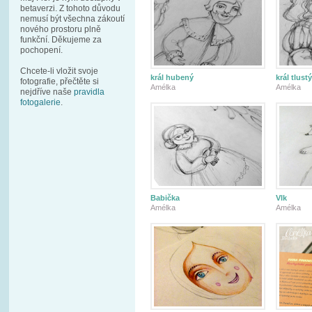
betaverzi. Z tohoto důvodu
nemusí být všechna zákoutí
nového prostoru plně
funkční. Děkujeme za
pochopení.
Chcete-li vložit svoje
král hubený
král tlustý
fotografie, přečtěte si
Amélka
Amélka
nejdříve naše
pravidla
fotogalerie
.
Babička
Vlk
Amélka
Amélka