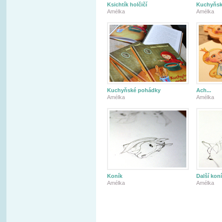
Ksichtík holčičí
Kuchyňsk
Amélka
Amélka
Kuchyňské pohádky
Ach...
Amélka
Amélka
Koník
Další kon
Amélka
Amélka