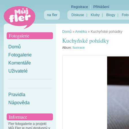
Registrace
Přihlášení
na fler
Diskuse
|
Kluby
|
Blogy
|
Foto
Domů
»
Amélka
»
Kuchyňské pohádky
Fotogalerie
Kuchyňské pohádky
Domů
Album:
Ilustrace
Fotogalerie
Komentáře
Uživatelé
Pravidla
Nápověda
Informace
Fler fotogalerie a projekt
Můj Fler je nyní dostupný v