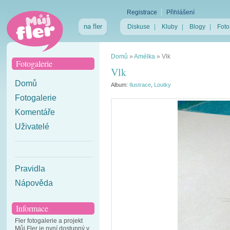
Registrace
Přihlášení
na fler
Diskuse
|
Kluby
|
Blogy
|
Foto
Domů
»
Amélka
»
Vlk
Fotogalerie
Vlk
Domů
Album:
Ilustrace
,
Loutky
Fotogalerie
Komentáře
Uživatelé
Pravidla
Nápověda
Informace
Fler fotogalerie a projekt
Můj Fler je nyní dostupný v