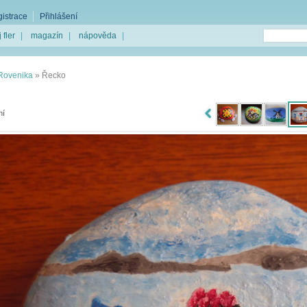
istrace
Přihlášení
 fler
|
magazín
|
nápověda
|
Rovenika
»
Řecko
ní