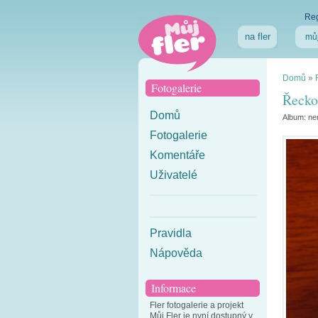
Reg
na fler
můj
Domů
»
Fotogalerie
Řecko
Domů
Album:
ne
Fotogalerie
Komentáře
Uživatelé
Pravidla
Nápověda
Informace
Fler fotogalerie a projekt
Můj Fler je nyní dostupný v