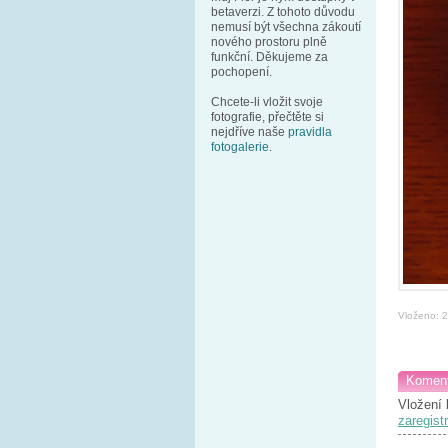
betaverzi. Z tohoto důvodu
nemusí být všechna zákoutí
nového prostoru plně
funkční. Děkujeme za
pochopení.
Chcete-li vložit svoje
fotografie, přečtěte si
nejdříve naše
pravidla
fotogalerie
.
Vloženo: 
Koment
Vložení 
zaregistr