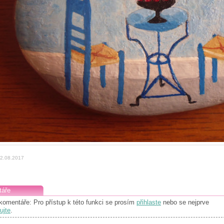
22.08.2017
áře
komentáře: Pro přístup k této funkci se prosím
přihlaste
nebo se nejprve
ujte
.