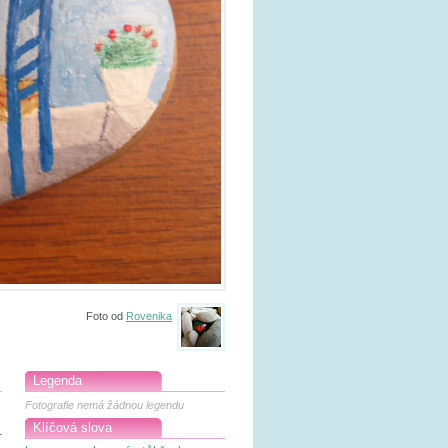
Foto od
Rovenika
Legenda
Fotografie nemá žádnou legendu
Klíčová slova