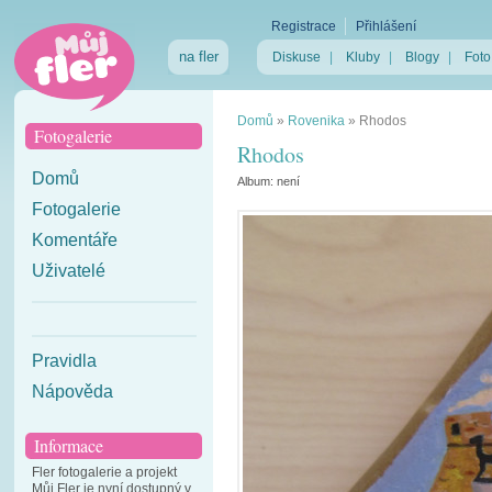
Registrace
Přihlášení
na fler
Diskuse
|
Kluby
|
Blogy
|
Foto
Domů
»
Rovenika
»
Rhodos
Fotogalerie
Rhodos
Domů
Album:
není
Fotogalerie
Komentáře
Uživatelé
Pravidla
Nápověda
Informace
Fler fotogalerie a projekt
Můj Fler je nyní dostupný v