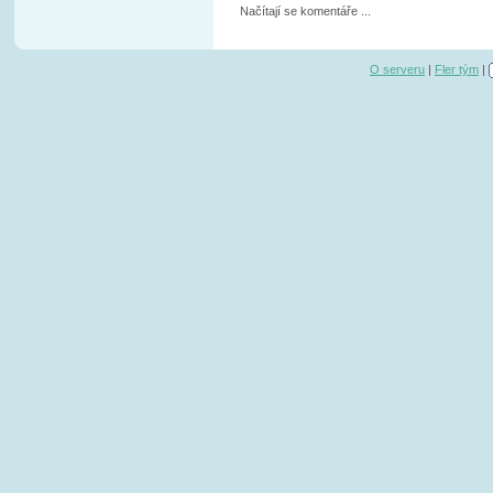
Načítají se komentáře ...
O serveru
|
Fler tým
|