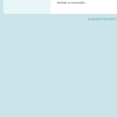
Načítají se komentáře ...
O serveru
|
Fler tým
|