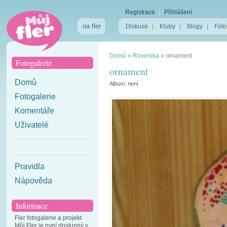
Registrace
Přihlášení
na fler
Diskuse
|
Kluby
|
Blogy
|
Foto
Domů
»
Rovenika
»
ornament
Fotogalerie
ornament
Domů
Album:
není
Fotogalerie
Komentáře
Uživatelé
Pravidla
Nápověda
Informace
Fler fotogalerie a projekt
Můj Fler je nyní dostupný v