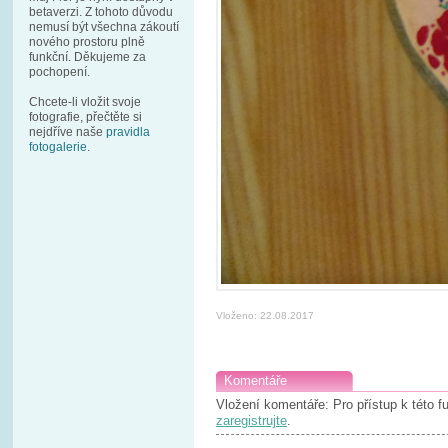
betaverzi. Z tohoto důvodu
nemusí být všechna zákoutí
nového prostoru plně
funkční. Děkujeme za
pochopení.
Chcete-li vložit svoje
fotografie, přečtěte si
nejdříve naše
pravidla
fotogalerie
.
Vloženo: 22.08.2017
Komentáře
Vložení komentáře: Pro přístup k této 
zaregistrujte
.