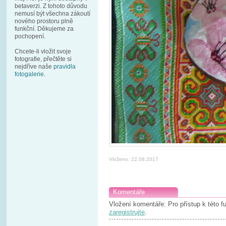
betaverzi. Z tohoto důvodu
nemusí být všechna zákoutí
nového prostoru plně
funkční. Děkujeme za
pochopení.
Chcete-li vložit svoje
fotografie, přečtěte si
nejdříve naše
pravidla
fotogalerie
.
Vloženo: 22.08.2017
Komentáře
Vložení komentáře: Pro přístup k této 
zaregistrujte
.