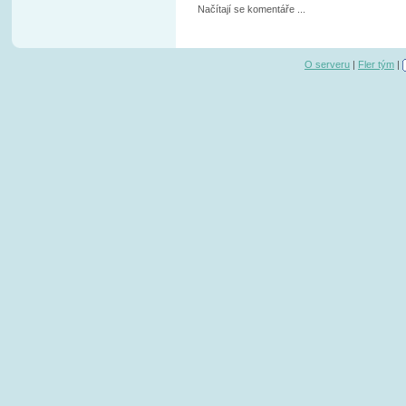
Načítají se komentáře ...
O serveru
|
Fler tým
|