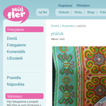
Registrace
Přihlášení
na fler
Diskuse
|
Kluby
|
Blogy
|
Foto
Domů
»
Rovenika
»
ptáček
Fotogalerie
ptáček
Domů
Album:
není
Fotogalerie
Komentáře
Uživatelé
Pravidla
Nápověda
Informace
Fler fotogalerie a projekt
Můj Fler je nyní dostupný v