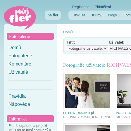
Registrace
Přihlášení
na fler
Diskuse
|
Kluby
|
Blogy
|
Foto
Domů
Fotogalerie
Filtr:
Uživatel:
Domů
Fotogalerie
Fotografie uživatele
RICHVAL
Komentáře
Uživatelé
Pravidla
Nápověda
LITERA - tabule s př
POLLY - 
RICHVALSKY MANUFACTURING
RICHVAL
Informace
Fler fotogalerie a projekt
Můj Fler je nyní dostupný v