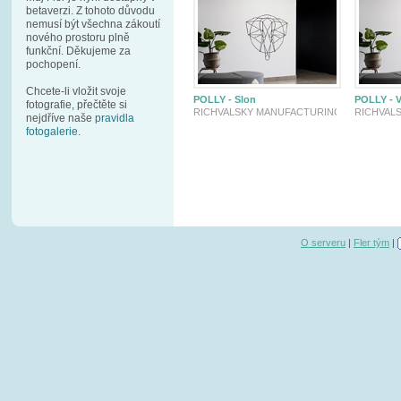
betaverzi. Z tohoto důvodu
nemusí být všechna zákoutí
nového prostoru plně
funkční. Děkujeme za
pochopení.
Chcete-li vložit svoje
POLLY - Slon
POLLY - V
fotografie, přečtěte si
RICHVALSKY MANUFACTURING
RICHVAL
nejdříve naše
pravidla
fotogalerie
.
O serveru
|
Fler tým
|