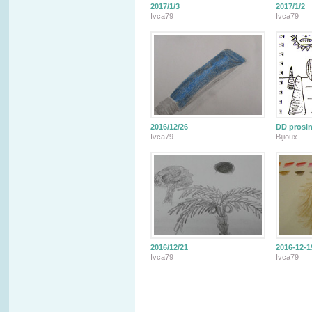
2017/1/3
2017/1/2
Ivca79
Ivca79
2016/12/26
DD prosin
Ivca79
Bijioux
2016/12/21
2016-12-1
Ivca79
Ivca79