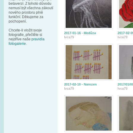
betaverzi. Z tohoto důvodu
nemusí být všechna zákoutí
nového prostoru plně
funkční. Děkujeme za
pochopení.
Chcete-li vložit svoje
2017-01-16 - Medůza
2017-02-0
fotografie, přečtěte si
Ivca79
Ivca79
nejdříve naše
pravidla
fotogalerie
.
2017-02-10 - Narozen
2017/01/0
Ivca79
Ivca79