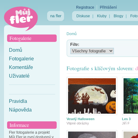
Registrace
Přihlášení
na fler
Diskuse
|
Kluby
|
Blogy
|
Foto
Domů
Fotogalerie
Filtr:
Domů
Fotogalerie
Fotografie s klíčovým slovem:
d
Komentáře
Uživatelé
Pravidla
Nápověda
Veselý Halloween
Les 3
Vtipné obrázky
Jiří F
Informace
Fler fotogalerie a projekt
Můj Fler je nyní dostupný v